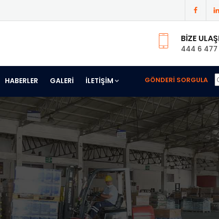
BİZE ULAŞ
444 6 477
GÖNDERİ SORGULA
HABERLER
GALERİ
İLETİŞİM